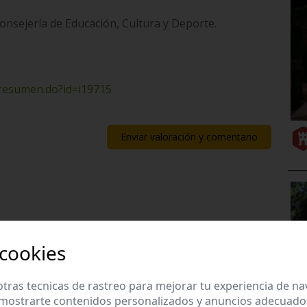
Consejería de Educación, Cultura y Deporte.
/resumen.do?id=i19715
Enviar valoración y comentario
 cookies
tras tecnicas de rastreo para mejorar tu experiencia de n
mostrarte contenidos personalizados y anuncios adecuados,