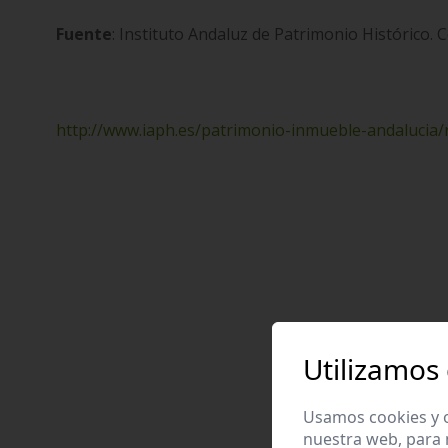
Fuente
: Instituto Andaluz de Patrimonio Histórico. 
http://www.iaph.es/patrimonio-inmueble-andalucia
Utilizamos
Usamos cookies y o
nuestra web, para 