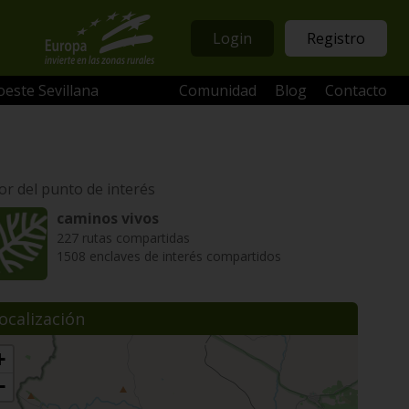
Login
Registro
oeste Sevillana
Comunidad
Blog
Contacto
or del punto de interés
caminos vivos
227 rutas compartidas
1508 enclaves de interés compartidos
ocalización
+
−