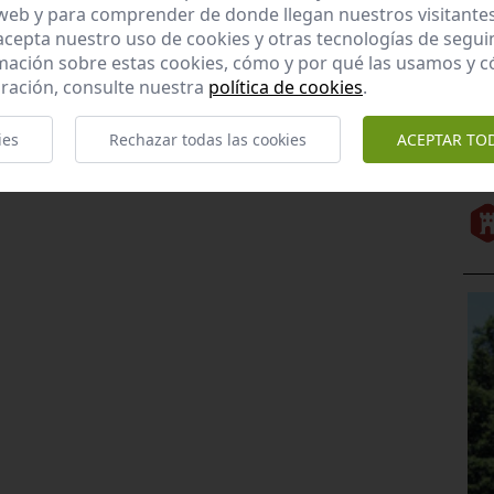
 web y para comprender de donde llegan nuestros visitantes
 acepta nuestro uso de cookies y otras tecnologías de segui
mación sobre estas cookies, cómo y por qué las usamos y
ración, consulte nuestra
política de cookies
.
ies
Rechazar todas las cookies
ACEPTAR TO