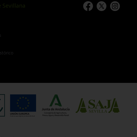
 Sevillana
s
stórico