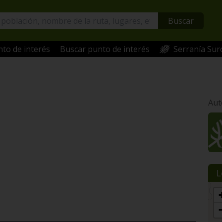
Buscar
to de interés
Buscar punto de interés
Serranía Sur
Aut
L