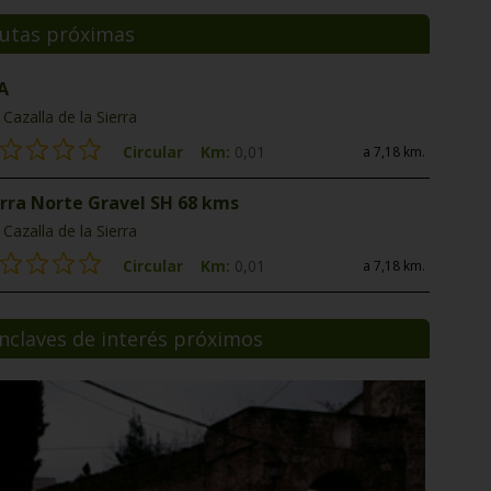
utas próximas
A
Cazalla de la Sierra
Circular
Km:
0,01
a 7,18 km.
erra Norte Gravel SH 68 kms
Cazalla de la Sierra
Circular
Km:
0,01
a 7,18 km.
nclaves de interés próximos