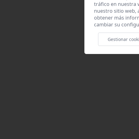
tráfico en nuestra
nuestro sitio web,
obtener más infor
cambiar su configu
Gestionar cook