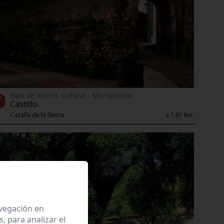
Bien de Interés Cultural - Monumento
Castillo
Cazalla de la Sierra
a 1,61 km.
avegación en
 para analizar el