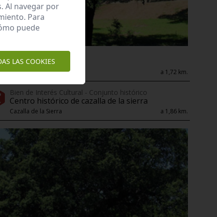
. Al navegar por
miento. Para
 cómo puede
Árbol Singular
Encinar de coronado
DAS LAS COOKIES
Cazalla de la Sierra
a 1,72 km.
Bien de Interés Cultural - Conjunto histórico
Centro histórico de cazalla de la sierra
Cazalla de la Sierra
a 1,86 km.