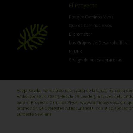
El Proyecto
Por qué Caminos Vivos
Qué es Caminos Vivos
El promotor
Los Grupos de Desarrollo Rural
FEDER
Código de buenas prácticas
Asaja Sevilla, ha recibido una ayuda de la Unión Europea co
Andalucía 2014-2022 (Medida 19 Leader), a través del Fond
para el Proyecto Caminos Vivos, www.caminosvivos.com que t
promoción de diferentes rutas turísticas, con la colaboració
Suroeste Sevillana