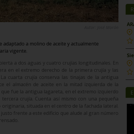
R
AR
Autor: José Morón
e adaptado a molino de aceite y actualmente
ria vigente.
Si
bierta a dos aguas y cuatro crujías longitudinales. En
era en el extremo derecho de la primera crujía y las
La cuarta crujía conserva las tinajas de la antigua
e el almacén de aceite en la mitad izquierda de la
o que fue la antigua lagareta, en el extremo izquierdo
E
la tercera crujía. Cuenta así mismo con una pequeña
originaria, situada en el centro de la fachada lateral.
justo frente a este edificio que alude al gran número
rensado.