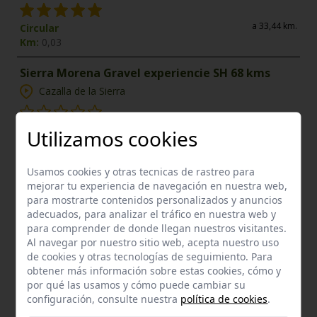
a 33,44 km.
Circular
Km:
0,03
Sierra Morena Gravel experiencie SH 68 kms
Cazalla de la Sierra
a 37,22 km.
Circular
Utilizamos cookies
Km:
0,04
Usamos cookies y otras tecnicas de rastreo para
mejorar tu experiencia de navegación en nuestra web,
Enclaves de interés próximos
para mostrarte contenidos personalizados y anuncios
adecuados, para analizar el tráfico en nuestra web y
para comprender de donde llegan nuestros visitantes.
Al navegar por nuestro sitio web, acepta nuestro uso
de cookies y otras tecnologías de seguimiento. Para
obtener más información sobre estas cookies, cómo y
por qué las usamos y cómo puede cambiar su
configuración, consulte nuestra
política de cookies
.