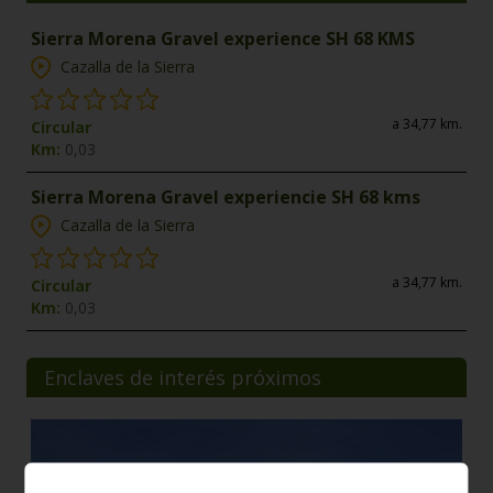
Sierra Morena Gravel experience SH 68 KMS
Cazalla de la Sierra
a 34,77 km.
Circular
Km:
0,03
Sierra Morena Gravel experiencie SH 68 kms
Cazalla de la Sierra
a 34,77 km.
Circular
Km:
0,03
Enclaves de interés próximos