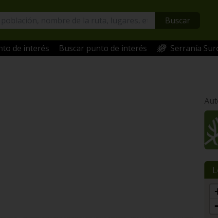
Buscar
to de interés
Buscar punto de interés
Serranía Sur
Aut
L