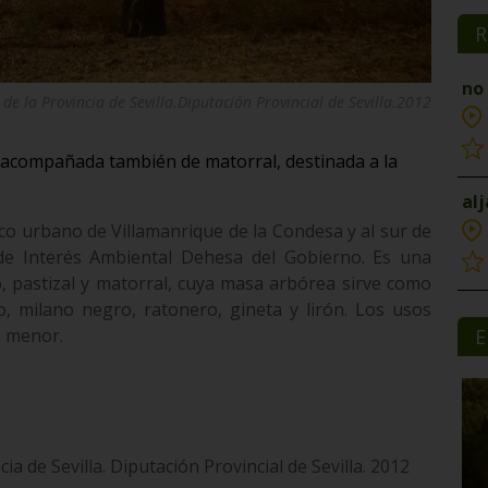
R
no
de la Provincia de Sevilla.Diputación Provincial de Sevilla.2012
 acompañada también de matorral, destinada a la
al
asco urbano de Villamanrique de la Condesa y al sur de
de Interés Ambiental Dehesa del Gobierno. Es una
, pastizal y matorral, cuya masa arbórea sirve como
o, milano negro, ratonero, gineta y lirón. Los usos
a menor.
E
ia de Sevilla. Diputación Provincial de Sevilla. 2012