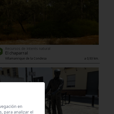
Recursos de Interés natural
El chaparral
Villamanrique de la Condesa
a 0,93 km.
avegación en
 para analizar el