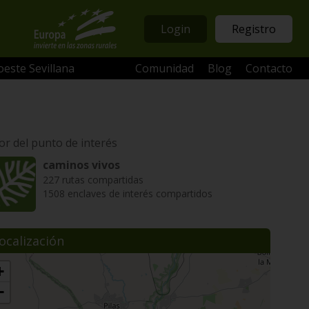
Login
Registro
oeste Sevillana
Comunidad
Blog
Contacto
or del punto de interés
caminos vivos
227 rutas compartidas
1508 enclaves de interés compartidos
ocalización
+
−