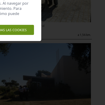
. Al navegar por
miento. Para
 cómo puede
Enclave de interés Cultural
Plaza del jornalero
DAS LAS COOKIES
a 1,56 km.