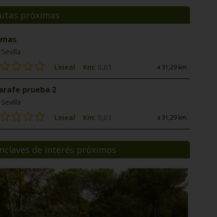
utas próximas
 mas
Sevilla
Lineal
Km:
0,03
a 31,29 km.
jarafe prueba 2
Sevilla
Lineal
Km:
0,03
a 31,29 km.
nclaves de interés próximos