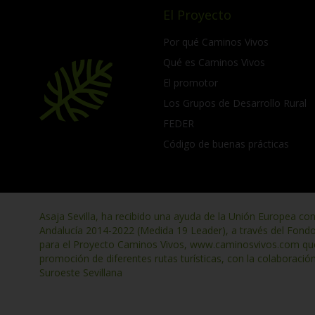
El Proyecto
Por qué Caminos Vivos
Qué es Caminos Vivos
El promotor
Los Grupos de Desarrollo Rural
FEDER
Código de buenas prácticas
Asaja Sevilla, ha recibido una ayuda de la Unión Europea co
Andalucía 2014-2022 (Medida 19 Leader), a través del Fond
para el Proyecto Caminos Vivos, www.caminosvivos.com que t
promoción de diferentes rutas turísticas, con la colaboració
Suroeste Sevillana