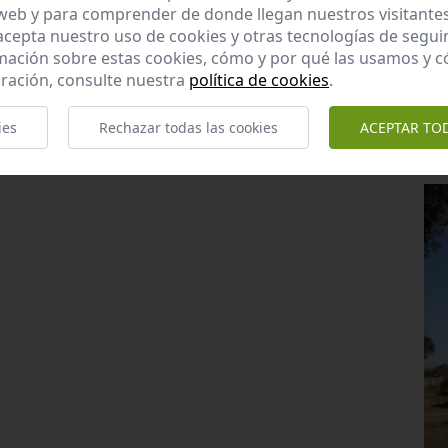
 web y para comprender de donde llegan nuestros visitantes
 acepta nuestro uso de cookies y otras tecnologías de segui
mación sobre estas cookies, cómo y por qué las usamos y
ración, consulte nuestra
política de cookies
.
ies
Rechazar todas las cookies
ACEPTAR TO