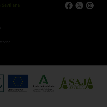
 Sevillana
s
stórico