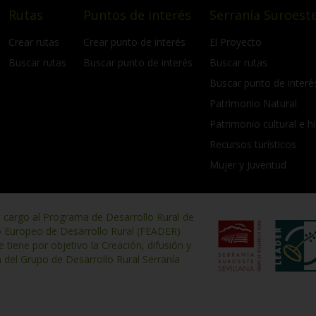
Rutas
Puntos de interés
Serranía Suroeste
Crear rutas
Crear punto de interés
El Proyecto
Buscar rutas
Buscar punto de interés
Buscar rutas
Buscar punto de interé
Patrimonio Natural
Patrimonio cultural e hi
Recursos turísticos
Mujer y Juventud
n cargo al Programa de Desarrollo Rural de
o Europeo de Desarrollo Rural (FEADER)
iene por objetivo la Creación, difusión y
n del Grupo de Desarrollo Rural Serranía