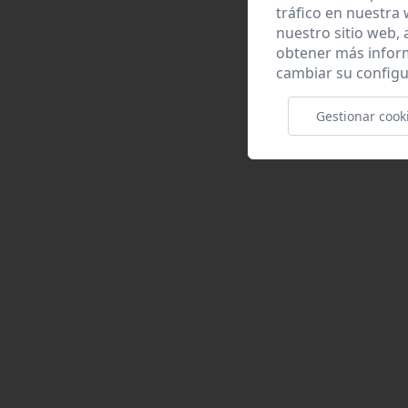
tráfico en nuestra
nuestro sitio web,
obtener más infor
cambiar su configu
Gestionar cook