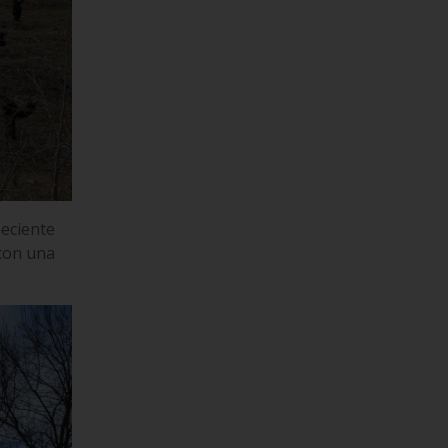
neciente
 con una