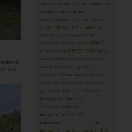
calcolitico
calidad
caminos
caminosvivos
CARRETERA
carteleria
chiru
chiruambassador
chirubikes
CICLISMO
cicloturismo
ciclista
comentarios
conecta2
consejería
contribución
cultura
corredores
correos
cueva
desarrollo
Cursos
deporte
diseño
diversificación
electricidad
empresas
periencia
etnográfico
espacio
estepa
avel que
experiencia
formaciononline
fotografia
garmin
geoparque
Geoturismo
gilena
guadalquivir
historia
gps
Guía
huelva
igualdad
industrial
información
interaccion
inversión
interpretacion
kaninawomanbike
lentisco
leyenda
mtb
libertad
local
marchena
marismas