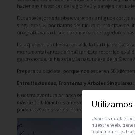
haciendas históricas del siglo XVII y parajes naturale
Durante la jornada observaremos antiguos cortijos 
singulares. Si podríamos definir un punto clave del i
orografía varía desde páramos sobrecogedores hast
La experiencia culmina cerca de la Cartuja de Cazall
monumental antes de finalizar. Este recorrido está
gastronomía, la historia y la naturaleza de la Sierra
Prepara tu bicicleta, porque nos esperan 68 kilómetr
Entre Haciendas, Fronteras y Árboles Singulares
Nuestra aventura arranca en Cazalla de la Sierra. Sa
Utilizamos
más de 10 kilómetros antes de tomar el desvío hacia 
podemos varios varios interesantes cortijos histór
Usamos cookies y o
nuestra web, para 
tráfico en nuestra