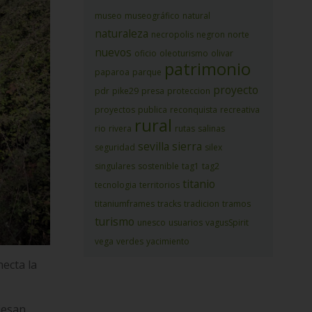
museo
museográfico
natural
naturaleza
necropolis
negron
norte
nuevos
oficio
oleoturismo
olivar
patrimonio
paparoa
parque
proyecto
pdr
pike29
presa
proteccion
proyectos
publica
reconquista
recreativa
rural
rio
rivera
rutas
salinas
sevilla
sierra
seguridad
silex
singulares
sostenible
tag1
tag2
titanio
tecnologia
territorios
titaniumframes
tracks
tradicion
tramos
turismo
unesco
usuarios
vagusSpirit
vega
verdes
yacimiento
necta la
iesan