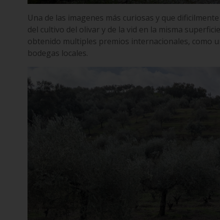
Una de las imagenes más curiosas y que dificilmente
del cultivo del olivar y de la vid en la misma superfic
obtenido multiples premios internacionales, como u
bodegas locales.