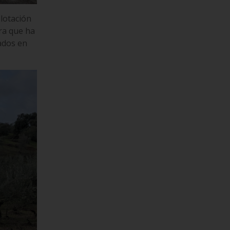
plotación
tra que ha
ados en