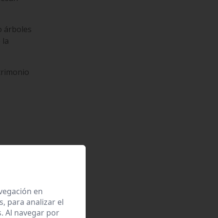
o árboles
 la
atrimonio
rante algo
retera
avegación en
 para analizar el
. Al navegar por