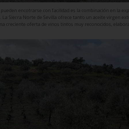
 pueden encotrarse con facilidad es la combinación en la ex
ie. La Sierra Norte de Sevilla ofrece tanto un aceite virgen ex
na creciente oferta de vinos tintos muy reconocidos, elabor