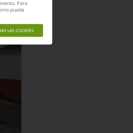
miento. Para
 cómo puede
DAS LAS COOKIES