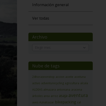
Información general
Ver todas
Archivo
Nube de tags
24horasnonstop
accion
aceite
aceituna
activo
adventurecycling
agricultura
alcala
ALDEAS
almazara
antoniana
aracena
aventura
asaja
árboles
area
arroz
bikepacking
aves
Aznalcazar
cal