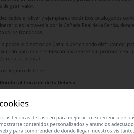
s de gran valor.
dedicados al olivar y ejemplares botánicos catalogados com
tinerario es la travesía por la Cañada Real de la Senda, donde
a valles frondosos.
a, a pocos kilómetros de Cazalla permitiendo disfrutar del p
 diseñado para quienes buscan una inmersión profunda en la
 Morena occidental.
os de puro disfrute.
: Rumbo al Corazón de la Dehesa
limos en dirección norte por la carretera de Guadalcanal du
 cookies
la Hoya de Santamaría. En este primer tramo, junto a la car
icos como La Hacienda el Duende
tras tecnicas de rastreo para mejorar tu experiencia de n
mostrarte contenidos personalizados y anuncios adecuados,
 web y para comprender de donde llegan nuestros visitantes