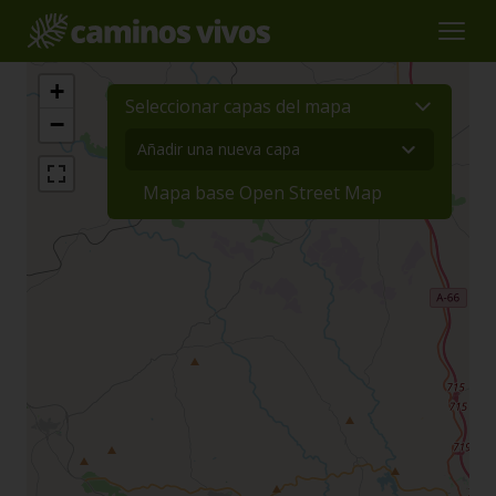
+
Seleccionar capas del mapa
−
Mapa base Open Street Map