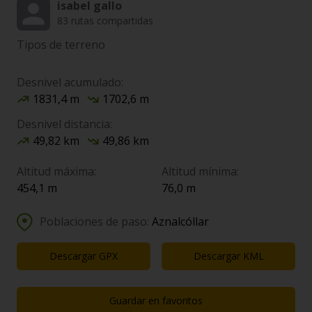
isabel gallo
83 rutas compartidas
Tipos de terreno
Desnivel acumulado:
1831,4 m
1702,6 m
Desnivel distancia:
49,82 km
49,86 km
Altitud máxima:
Altitud mínima:
454,1 m
76,0 m
Poblaciones de paso:
Aznalcóllar
Descargar GPX
Descargar KML
Guardar en favoritos