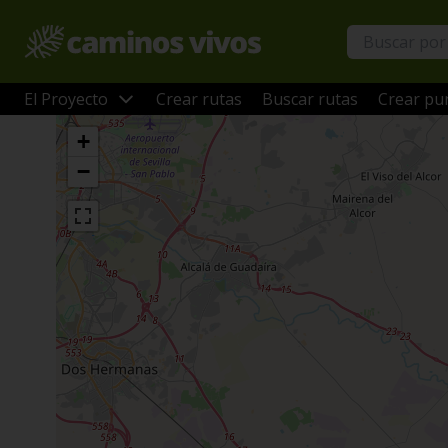
El Proyecto
Crear rutas
Buscar rutas
Crear pun
+
−