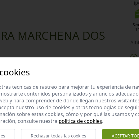
Tip
Se
1
ERA MARCHENA DOS
Alt
 cookies
tras tecnicas de rastreo para mejorar tu experiencia de n
Enviar valoración y comentario
mostrarte contenidos personalizados y anuncios adecuados,
 web y para comprender de donde llegan nuestros visitantes
 acepta nuestro uso de cookies y otras tecnologías de segui
mación sobre estas cookies, cómo y por qué las usamos y
E
ración, consulte nuestra
política de cookies
.
ies
Rechazar todas las cookies
ACEPTAR TO