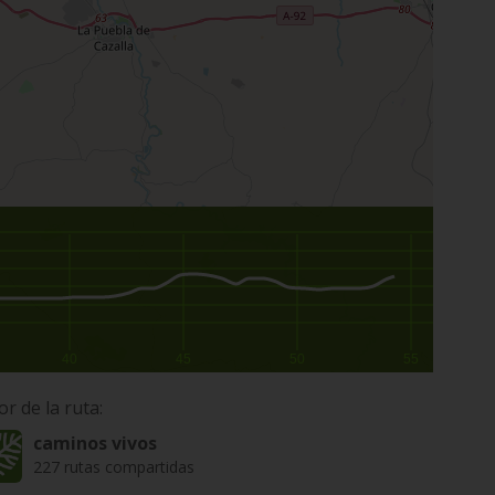
40
45
50
55
or de la ruta:
caminos vivos
227 rutas compartidas