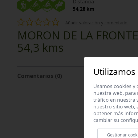
Distancia
54,28 km
Añadir valoración y comentario
MORON DE LA FRONT
54,3 kms
Utilizamos
Comentarios (0)
Usamos cookies y o
nuestra web, para 
tráfico en nuestra
nuestro sitio web,
obtener más infor
cambiar su configu
Gestionar cook