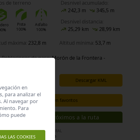
os de terreno
Desnivel acumulado:
242,3 m
345,5 m
Desnivel distancia:
Pista
Asfalto
ndero
25,29 km
28,99 km
100%
100%
00%
itud máxima:
232,8 m
Altitud mínima:
53,7 m
Poblaciones de paso:
Morón de la Frontera -
Marchena
Descargar GPX
Descargar KML
avegación en
 para analizar el
Guardar en favoritos
. Al navegar por
miento. Para
 cómo puede
nclaves de interés próximos a la ruta
ENCLAVE DE INTERÉS CULTURAL
Iglesia de san ignacio
DAS LAS COOKIES