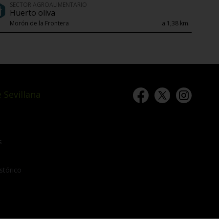
SECTOR AGROALIMENTARIO
Huerto oliva
Morón de la Frontera
a 1,38 km.
 Sevillana
s
stórico