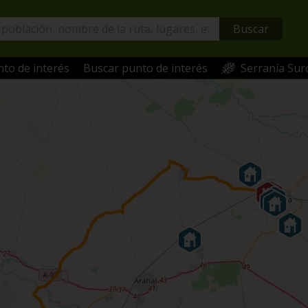
Buscar
to de interés
Buscar punto de interés
Serranía Sur