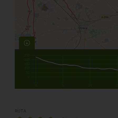
250
200
150
100
50
0
0
5
10
1
RUTA