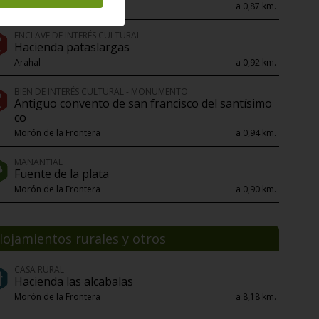
Morón de la Frontera
a 0,87 km.
ENCLAVE DE INTERÉS CULTURAL
Hacienda pataslargas
Arahal
a 0,92 km.
BIEN DE INTERÉS CULTURAL - MONUMENTO
Antiguo convento de san francisco del santísimo
co
Morón de la Frontera
a 0,94 km.
MANANTIAL
Fuente de la plata
Morón de la Frontera
a 0,90 km.
lojamientos rurales y otros
CASA RURAL
Hacienda las alcabalas
Morón de la Frontera
a 8,18 km.