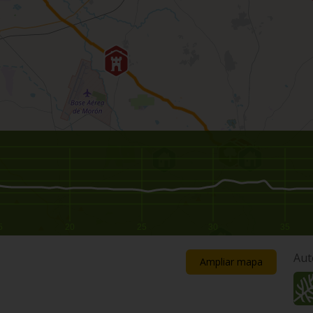
5
20
25
30
35
Aut
Ampliar mapa