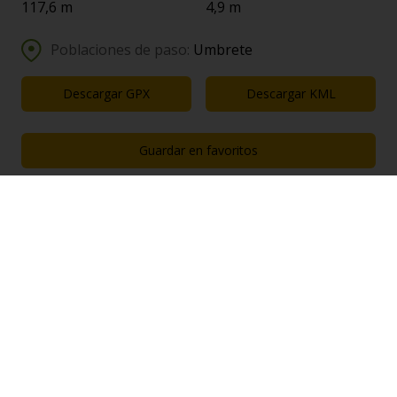
117,6 m
4,9 m
Poblaciones de paso:
Umbrete
Descargar GPX
Descargar KML
Guardar en favoritos
Enclaves de interés próximos a la ruta
ENCLAVE DE INTERÉS CULTURAL
Hacienda juliana
Bollullos de la Mitación
a 0,77 km.
RECURSOS DE INTERÉS NATURAL
Dehesa del tornero
Aznalcázar
a 0,69 km.
ENCLAVE DE INTERÉS CULTURAL
Cementerio de san bartolomé