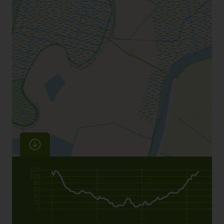
120
100
80
60
40
20
0