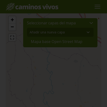
+
Seleccionar capas del mapa
−
Mapa base Open Street Map