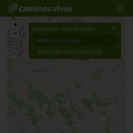
+
Seleccionar capas del mapa
−
Mapa base Open Street Map