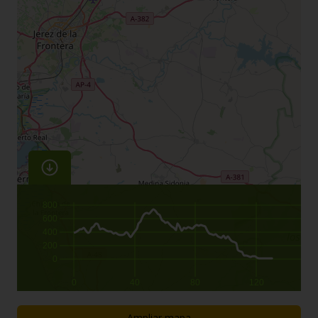
800
600
400
200
0
0
40
80
120
Ampliar mapa