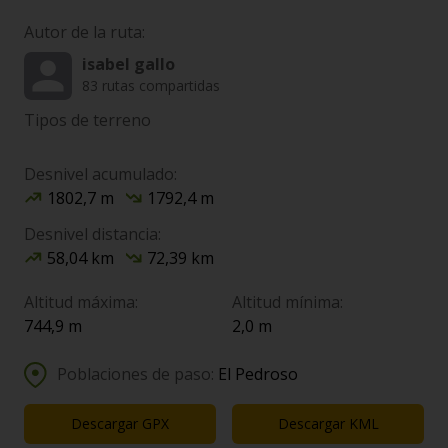
Autor de la ruta:
isabel gallo
83 rutas compartidas
Tipos de terreno
Desnivel acumulado:
1802,7 m
1792,4 m
Desnivel distancia:
58,04 km
72,39 km
Altitud máxima:
Altitud mínima:
744,9 m
2,0 m
Poblaciones de paso:
El Pedroso
Descargar GPX
Descargar KML