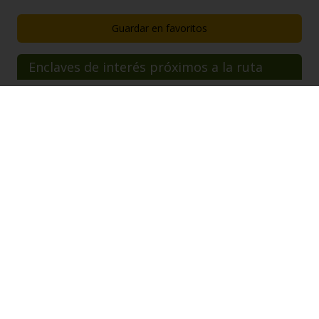
Guardar en favoritos
Enclaves de interés próximos a la ruta
MANANTIAL
Fuente del reloj
Almadén de la Plata
a 0,89 km.
RECURSOS DE INTERÉS NATURAL
Pantano de la marciega
Castilblanco de los Arroyos
a 0,87 km.
ENCLAVE DE INTERÉS CULTURAL
Cementerio de nuestra señora del monte
Cazalla de la Sierra
a 0,59 km.
ENCLAVE DE INTERÉS CULTURAL
Jardines para la central eléctrica de alcalá del r
Alcalá del Río
a 0,95 km.