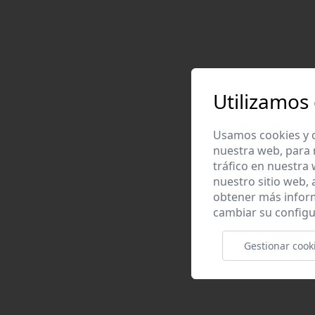
Utilizamos
Usamos cookies y o
nuestra web, para 
tráfico en nuestra
nuestro sitio web,
obtener más infor
cambiar su configu
Gestionar cook