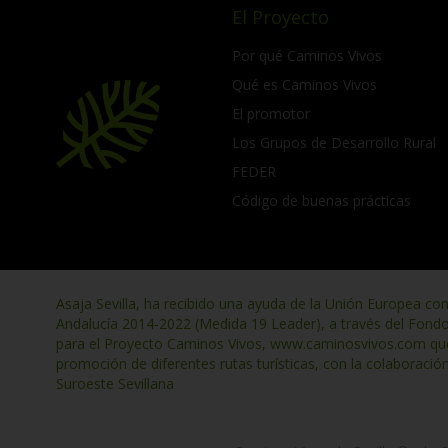
El Proyecto
Por qué Caminos Vivos
Qué es Caminos Vivos
El promotor
Los Grupos de Desarrollo Rural
FEDER
Código de buenas prácticas
Asaja Sevilla, ha recibido una ayuda de la Unión Europea co
Andalucía 2014-2022 (Medida 19 Leader), a través del Fond
para el Proyecto Caminos Vivos, www.caminosvivos.com que t
promoción de diferentes rutas turísticas, con la colaboració
Suroeste Sevillana