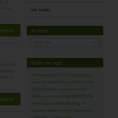
, el
cer el
Ver todas
leyendo
Archivo
Nube de tags
os en el
, hemos
24horasnonstop
accion
aceite
aceituna
ando la
activo
adventurecycling
agricultura
alcala
ALDEAS
almazara
antoniana
aracena
aventura
asaja
árboles
area
arroz
leyendo
bikepacking
aves
Aznalcazar
cal
calcolitico
calidad
caminos
caminosvivos
CARRETERA
carteleria
chiru