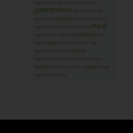
oleoturismo
olivar
paparoa
parque
patrimonio
pdr
pike29
presa
proyecto
proteccion
proyectos
publica
rural
reconquista
recreativa
rio
rivera
sevilla
sierra
rutas
salinas
seguridad
silex
singulares
sostenible
tag1
tag2
titanio
tecnologia
territorios
titaniumframes
tracks
tradicion
tramos
turismo
unesco
usuarios
vagusSpirit
vega
verdes
yacimiento