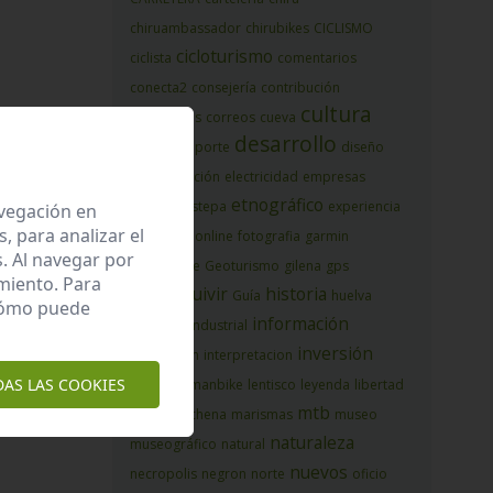
chiruambassador
chirubikes
CICLISMO
cicloturismo
ciclista
comentarios
conecta2
consejería
contribución
cultura
corredores
correos
cueva
desarrollo
Cursos
deporte
diseño
diversificación
electricidad
empresas
etnográfico
espacio
estepa
experiencia
avegación en
 para analizar el
formaciononline
fotografia
garmin
. Al navegar por
geoparque
Geoturismo
gilena
gps
miento. Para
guadalquivir
historia
Guía
huelva
 cómo puede
información
igualdad
industrial
inversión
interaccion
interpretacion
DAS LAS COOKIES
kaninawomanbike
lentisco
leyenda
libertad
mtb
local
marchena
marismas
museo
naturaleza
museográfico
natural
nuevos
necropolis
negron
norte
oficio