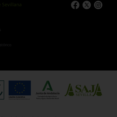
 Sevillana
s
stórico