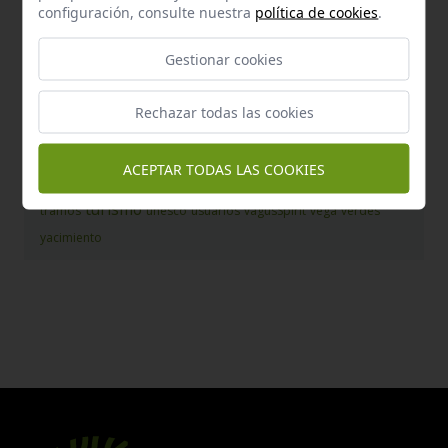
configuración, consulte nuestra
política de cookies
.
mtb
marchena
marismas
museo
museográfico
natural
naturaleza
nuevos
necropolis
negron
norte
oficio
Gestionar cookies
patrimonio
oleoturismo
olivar
paparoa
parque
pdr
proyecto
pike29
presa
proteccion
proyectos
publica
Rechazar todas las cookies
rural
reconquista
recreativa
rio
rivera
rutas
salinas
sevilla
sierra
seguridad
silex
singulares
sostenible
tag1
tag2
ACEPTAR TODAS LAS COOKIES
titanio
tecnologia
territorios
titaniumframes
tracks
tradicion
turismo
tramos
unesco
usuarios
vagusSpirit
vega
verdes
yacimiento