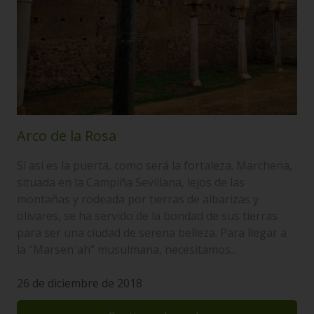
Arco de la Rosa
Si así es la puerta, como será la fortaleza. Marchena,
situada en la Campiña Sevillana, lejos de las
montañas y rodeada por tierras de albarizas y
olivares, se ha servido de la bondad de sus tierras
para ser una ciudad de serena belleza. Para llegar a
la “Marsenʿah” musulmana, necesitamos...
26 de diciembre de 2018