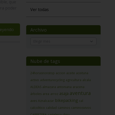
ible, que
ara poder
Ver todas
leyendo
Archivo
Nube de tags
24horasnonstop
accion
aceite
aceituna
activo
adventurecycling
agricultura
alcala
ALDEAS
almazara
antoniana
aracena
aventura
asaja
árboles
area
arroz
bikepacking
aves
Aznalcazar
cal
calcolitico
calidad
caminos
caminosvivos
CARRETERA
carteleria
chiru