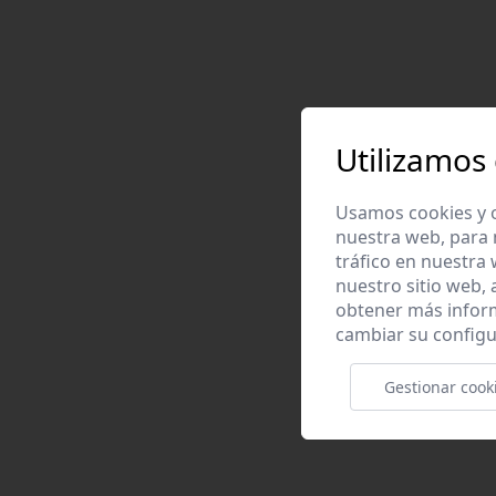
Utilizamos
Usamos cookies y o
nuestra web, para 
tráfico en nuestra
nuestro sitio web,
obtener más infor
cambiar su configu
Gestionar cook