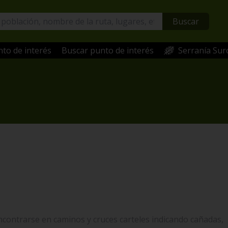
Buscar
to de interés
Buscar punto de interés
Serranía Sur
ncontrarse en caminos y cruces carteles indicando cañadas,