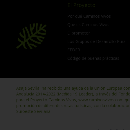
El Proyecto
Por qué Caminos Vivos
Qué es Caminos Vivos
El promotor
Los Grupos de Desarrollo Rural
FEDER
Código de buenas prácticas
Asaja Sevilla, ha recibido una ayuda de la Unión Europea co
Andalucía 2014-2022 (Medida 19 Leader), a través del Fond
para el Proyecto Caminos Vivos, www.caminosvivos.com que t
promoción de diferentes rutas turísticas, con la colaboració
Suroeste Sevillana