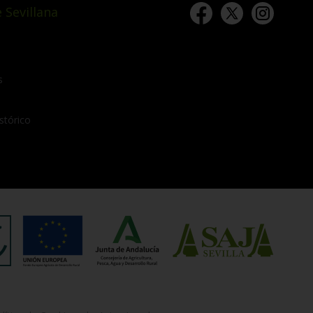
 Sevillana
s
stórico