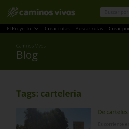
El Proyecto
Crear rutas
Buscar rutas
Crear pun
Caminos Vivos
Blog
Tags: carteleria
De carteles
Es corriente e