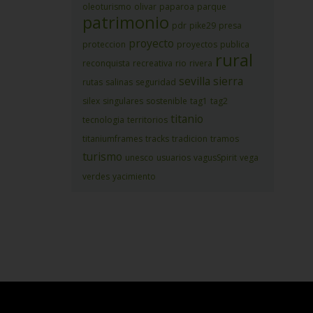
oleoturismo
olivar
paparoa
parque
patrimonio
pdr
pike29
presa
proyecto
proteccion
proyectos
publica
rural
reconquista
recreativa
rio
rivera
sevilla
sierra
rutas
salinas
seguridad
silex
singulares
sostenible
tag1
tag2
titanio
tecnologia
territorios
titaniumframes
tracks
tradicion
tramos
turismo
unesco
usuarios
vagusSpirit
vega
verdes
yacimiento