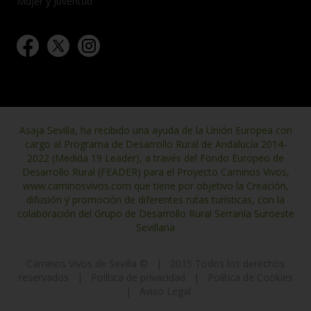
Mujer y Juventud
Asaja Sevilla, ha recibido una ayuda de la Unión Europea con
cargo al Programa de Desarrollo Rural de Andalucía 2014-
2022 (Medida 19 Leader), a través del Fondo Europeo de
Desarrollo Rural (FEADER) para el Proyecto Caminos Vivos,
www.caminosvivos.com que tiene por objetivo la Creación,
difusión y promoción de diferentes rutas turísticas, con la
colaboración del Grupo de Desarrollo Rural Serranía Suroeste
Sevillana
Caminos Vivos de Sevilla ©
|
2015 Todos los derechos
reservados
|
Política de privacidad
|
Política de Cookies
|
Aviso Legal