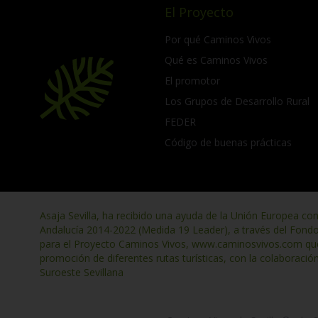
El Proyecto
Por qué Caminos Vivos
Qué es Caminos Vivos
El promotor
Los Grupos de Desarrollo Rural
FEDER
Código de buenas prácticas
Asaja Sevilla, ha recibido una ayuda de la Unión Europea co
Andalucía 2014-2022 (Medida 19 Leader), a través del Fond
para el Proyecto Caminos Vivos, www.caminosvivos.com que t
promoción de diferentes rutas turísticas, con la colaboració
Suroeste Sevillana