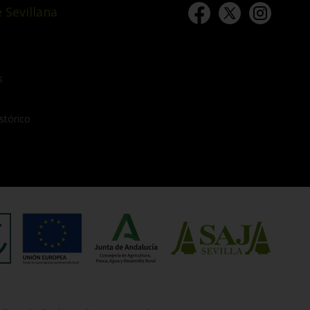
 Sevillana
s
stórico