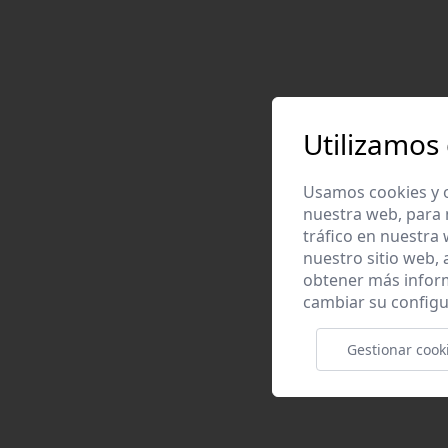
Utilizamos
Usamos cookies y o
nuestra web, para 
tráfico en nuestra
nuestro sitio web,
obtener más infor
cambiar su configu
Gestionar cook