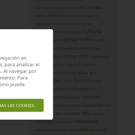
chiruambassador
chirubikes
CICLISMO
cicloturismo
ciclista
comentarios
conecta2
consejería
contribución
cultura
corredores
correos
cueva
desarrollo
Cursos
deporte
diseño
diversificación
electricidad
empresas
etnográfico
espacio
estepa
experiencia
avegación en
 para analizar el
formaciononline
fotografia
garmin
. Al navegar por
geoparque
Geoturismo
gilena
gps
miento. Para
guadalquivir
historia
Guía
huelva
 cómo puede
información
igualdad
industrial
inversión
interaccion
interpretacion
DAS LAS COOKIES
kaninawomanbike
lentisco
leyenda
libertad
mtb
local
marchena
marismas
museo
naturaleza
museográfico
natural
nuevos
necropolis
negron
norte
oficio