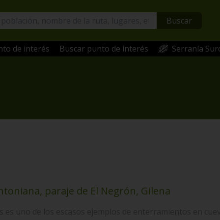
Buscar
to de interés
Buscar punto de interés
Serranía Sur
toniana, paraje de El Negrón, Gilena
s es uno de los escasos ejemplos de enterramientos en cueva 