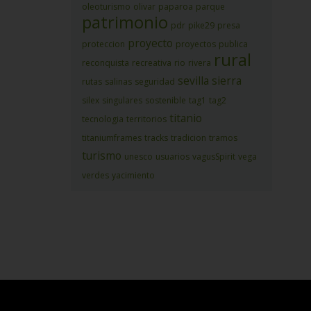
oleoturismo
olivar
paparoa
parque
patrimonio
pdr
pike29
presa
proyecto
proteccion
proyectos
publica
rural
reconquista
recreativa
rio
rivera
sevilla
sierra
rutas
salinas
seguridad
silex
singulares
sostenible
tag1
tag2
titanio
tecnologia
territorios
titaniumframes
tracks
tradicion
tramos
turismo
unesco
usuarios
vagusSpirit
vega
verdes
yacimiento