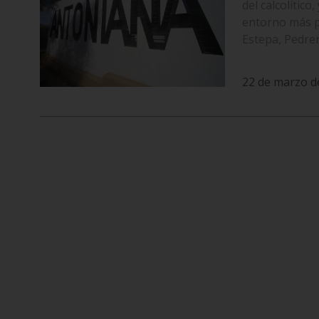
del calcolítico
entorno más p
Estepa, Pedre
22 de marzo d