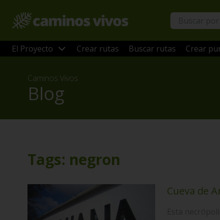
El Proyecto
Crear rutas
Buscar rutas
Crear pun
Caminos Vivos
Blog
Tags: negron
Cueva de An
Esta necrópoli