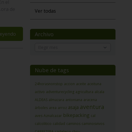
En el
Lora de
Ver todas
leyendo
Archivo
Nube de tags
24horasnonstop
accion
aceite
aceituna
activo
adventurecycling
agricultura
alcala
ALDEAS
almazara
antoniana
aracena
aventura
asaja
árboles
area
arroz
bikepacking
aves
Aznalcazar
cal
calcolitico
calidad
caminos
caminosvivos
CARRETERA
carteleria
chiru