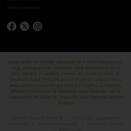
Mujer y Juventud
Asaja Sevilla, ha recibido una ayuda de la Unión Europea con
cargo al Programa de Desarrollo Rural de Andalucía 2014-
2022 (Medida 19 Leader), a través del Fondo Europeo de
Desarrollo Rural (FEADER) para el Proyecto Caminos Vivos,
www.caminosvivos.com que tiene por objetivo la Creación,
difusión y promoción de diferentes rutas turísticas, con la
colaboración del Grupo de Desarrollo Rural Serranía Suroeste
Sevillana
Caminos Vivos de Sevilla ©
|
2015 Todos los derechos
reservados
|
Política de privacidad
|
Política de Cookies
|
Aviso Legal