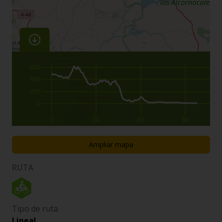
600
400
200
0
0
30
60
90
Ampliar mapa
RUTA
Tipo de ruta
Lineal