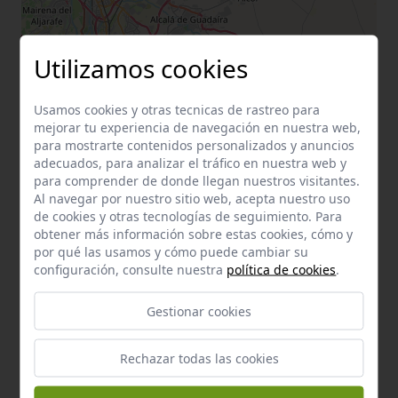
Utilizamos cookies
Usamos cookies y otras tecnicas de rastreo para
mejorar tu experiencia de navegación en nuestra web,
para mostrarte contenidos personalizados y anuncios
adecuados, para analizar el tráfico en nuestra web y
para comprender de donde llegan nuestros visitantes.
Al navegar por nuestro sitio web, acepta nuestro uso
de cookies y otras tecnologías de seguimiento. Para
obtener más información sobre estas cookies, cómo y
por qué las usamos y cómo puede cambiar su
configuración, consulte nuestra
política de cookies
.
Gestionar cookies
Rechazar todas las cookies